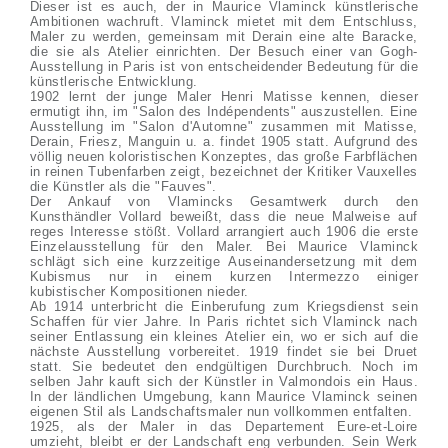
Dieser ist es auch, der in Maurice Vlaminck künstlerische
Ambitionen wachruft. Vlaminck mietet mit dem Entschluss,
Maler zu werden, gemeinsam mit Derain eine alte Baracke,
die sie als Atelier einrichten. Der Besuch einer van Gogh-
Ausstellung in Paris ist von entscheidender Bedeutung für die
künstlerische Entwicklung.
1902 lernt der junge Maler Henri Matisse kennen, dieser
ermutigt ihn, im "Salon des Indépendents" auszustellen. Eine
Ausstellung im "Salon d'Automne" zusammen mit Matisse,
Derain, Friesz, Manguin u. a. findet 1905 statt. Aufgrund des
völlig neuen koloristischen Konzeptes, das große Farbflächen
in reinen Tubenfarben zeigt, bezeichnet der Kritiker Vauxelles
die Künstler als die "Fauves".
Der Ankauf von Vlamincks Gesamtwerk durch den
Kunsthändler Vollard beweißt, dass die neue Malweise auf
reges Interesse stößt. Vollard arrangiert auch 1906 die erste
Einzelausstellung für den Maler. Bei Maurice Vlaminck
schlägt sich eine kurzzeitige Auseinandersetzung mit dem
Kubismus nur in einem kurzen Intermezzo einiger
kubistischer Kompositionen nieder.
Ab 1914 unterbricht die Einberufung zum Kriegsdienst sein
Schaffen für vier Jahre. In Paris richtet sich Vlaminck nach
seiner Entlassung ein kleines Atelier ein, wo er sich auf die
nächste Ausstellung vorbereitet. 1919 findet sie bei Druet
statt. Sie bedeutet den endgültigen Durchbruch. Noch im
selben Jahr kauft sich der Künstler in Valmondois ein Haus.
In der ländlichen Umgebung, kann Maurice Vlaminck seinen
eigenen Stil als Landschaftsmaler nun vollkommen entfalten.
1925, als der Maler in das Departement Eure-et-Loire
umzieht, bleibt er der Landschaft eng verbunden. Sein Werk